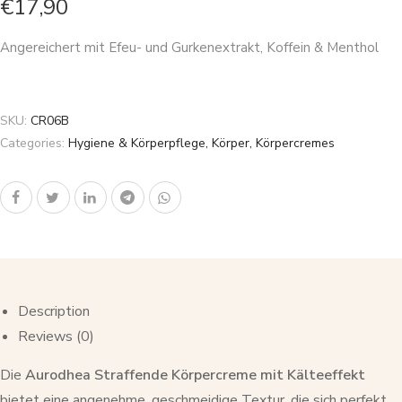
€
17,90
Angereichert mit Efeu- und Gurkenextrakt, Koffein & Menthol
SKU:
CR06B
Categories:
Hygiene & Körperpflege
,
Körper
,
Körpercremes
Description
Reviews (0)
Die
Aurodhea Straffende Körpercreme mit Kälteeffekt
bietet eine angenehme, geschmeidige Textur, die sich perfekt