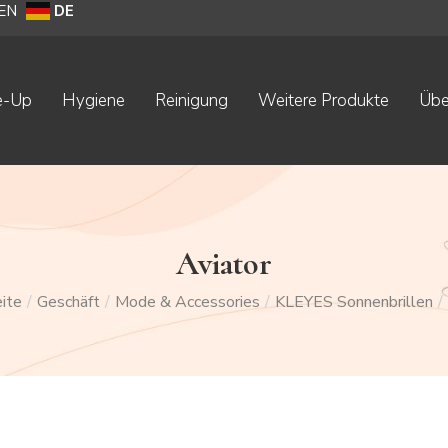
DE
EN
e-Up
Hygiene
Reinigung
Weitere Produkte
Übe
Aviator
ite
/
Geschäft
/
Mode & Accessories
/
KLEYES Sonnenbrillen
/