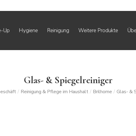
e-Up
Hygiene
Reinigung
Weitere Produkte
Übe
Glas- & Spiegelreiniger
eschäft
/
Reinigung & Pflege im Haushalt
/
Brilhome
/
Glas- & S