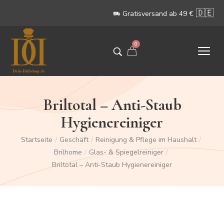
🇩🇪
Gratisversand ab 49 €
0
Briltotal – Anti-Staub
Hygienereiniger
Startseite
/
Geschäft
/
Reinigung & Pflege im Haushalt
/
Brilhome
/
Glas- & Spiegelreiniger
/
Briltotal – Anti-Staub Hygienereiniger